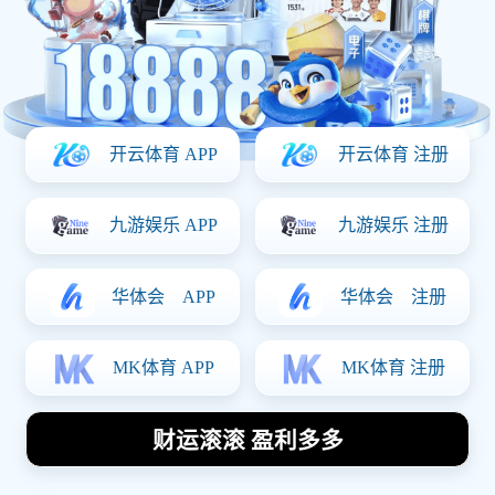
英超 · 进行中 75'
西甲 · 完场
NB
曼城
2 - 1
皇马
3 - 0
湖
阿森纳
1 - 1
巴萨
0 - 0
勇
足球专区